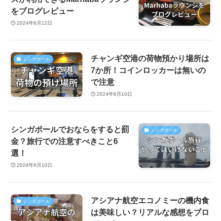
をブログレビュー
2024年6月12日
チャンギ空港の荷物預かり場所は
シンガポール
7か所！コインロッカーは無いの
で注意
2024年6月10日
シンガポールでおならをすると罰
シンガポール
金？旅行での注意すべきこと6
選！
2024年6月10日
アシアナ航空エコノミーの機内食
シンガポール
は美味しい？リアルな感想をブロ